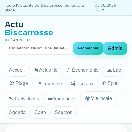
Toute l'actualité de Biscarrosse, du lac à la
08/08/2026
plage.
04:39
Actu
Biscarrosse
OCÉAN & LAC
Admin
Rechercher
Accueil
📰 Actualité
🎉 Événements
🌊 Lac
🏖️ Plage
⚽ Sport
📍 Tourisme
🚧 Travaux
🏘️ Vie locale
🚨 Faits divers
🏡 Immobilier
Agenda
Carte
Sources