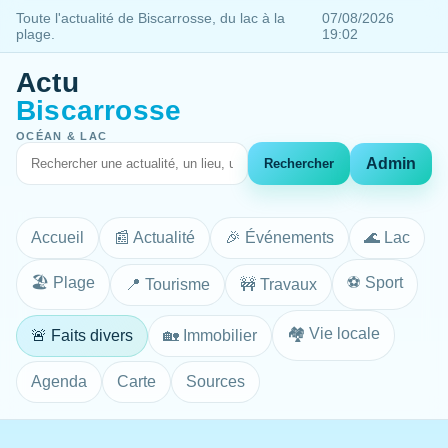
Toute l'actualité de Biscarrosse, du lac à la
07/08/2026
plage.
19:02
Actu
Biscarrosse
OCÉAN & LAC
Admin
Rechercher
Accueil
📰 Actualité
🎉 Événements
🌊 Lac
🏖️ Plage
⚽ Sport
📍 Tourisme
🚧 Travaux
🏘️ Vie locale
🚨 Faits divers
🏡 Immobilier
Agenda
Carte
Sources