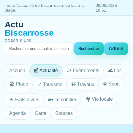
Toute l'actualité de Biscarrosse, du lac à la
08/08/2026
plage.
18:51
Actu
Biscarrosse
OCÉAN & LAC
Admin
Rechercher
Accueil
📰 Actualité
🎉 Événements
🌊 Lac
🏖️ Plage
⚽ Sport
📍 Tourisme
🚧 Travaux
🏘️ Vie locale
🚨 Faits divers
🏡 Immobilier
Agenda
Carte
Sources