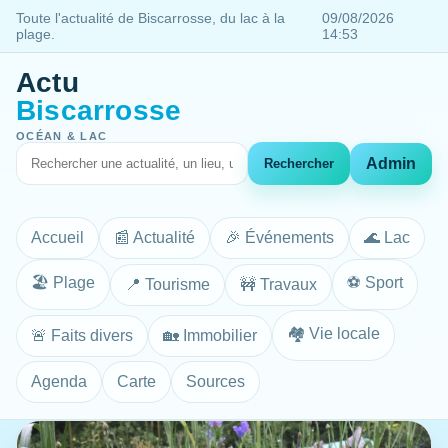
Toute l'actualité de Biscarrosse, du lac à la
09/08/2026
plage.
14:53
Actu
Biscarrosse
OCÉAN & LAC
Admin
Rechercher
Accueil
📰 Actualité
🎉 Événements
🌊 Lac
🏖️ Plage
⚽ Sport
📍 Tourisme
🚧 Travaux
🏘️ Vie locale
🚨 Faits divers
🏡 Immobilier
Agenda
Carte
Sources