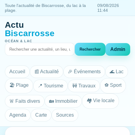
Toute l'actualité de Biscarrosse, du lac à la
09/08/2026
plage.
11:44
Actu
Biscarrosse
OCÉAN & LAC
Admin
Rechercher
Accueil
📰 Actualité
🎉 Événements
🌊 Lac
🏖️ Plage
⚽ Sport
📍 Tourisme
🚧 Travaux
🏘️ Vie locale
🚨 Faits divers
🏡 Immobilier
Agenda
Carte
Sources